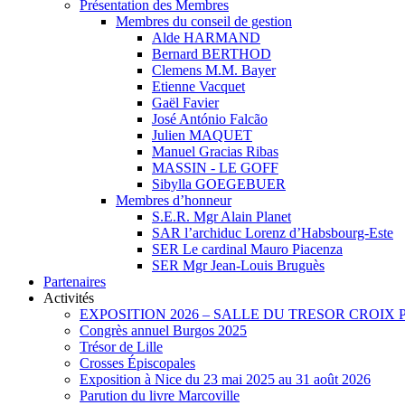
Présentation des Membres
Membres du conseil de gestion
Alde HARMAND
Bernard BERTHOD
Clemens M.M. Bayer
Etienne Vacquet
Gaël Favier
José António Falcão
Julien MAQUET
Manuel Gracias Ribas
MASSIN - LE GOFF
Sibylla GOEGEBUER
Membres d’honneur
S.E.R. Mgr Alain Planet
SAR l’archiduc Lorenz d’Habsbourg-Este
SER Le cardinal Mauro Piacenza
SER Mgr Jean-Louis Bruguès
Partenaires
Activités
EXPOSITION 2026 – SALLE DU TRESOR CROIX
Congrès annuel Burgos 2025
Trésor de Lille
Crosses Épiscopales
Exposition à Nice du 23 mai 2025 au 31 août 2026
Parution du livre Marcoville