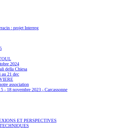
acin : projet Interreg
5
 TOUL
tobre 2024
ali della Chiesa
 au 21 dec
RVIERE
otre association
‐ 18 novembre 2023 - Carcassonne
EXIONS ET PERSPECTIVES
T TECHNIQUES