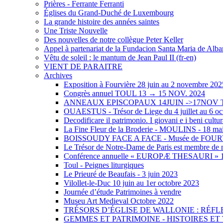
Prières - Ferrante Ferranti
Églises du Grand-Duché de Luxembourg
La grande histoire des années saintes
Une Triste Nouvelle
Des nouvelles de notre collègue Peter Keller
Appel à partenariat de la Fundacion Santa Maria de Albarr
Vêtu de soleil : le mantum de Jean Paul II (fr-en)
VIENT DE PARAITRE
Archives
Exposition à Fourvière 28 juin au 2 novembre 202
Congrès annuel TOUL 13 → 15 NOV. 2024
ANNEAUX EPISCOPAUX 14JUIN ->17NOV
OUAESTUS - Trésor de Liege du 4 juillet au 6 oc
Decodificare il patrimonio. I giovani e i beni cultur
La Fine Fleur de la Broderie - MOULINS - 18 mai
BOISSOUDY FACE A FACE - Musée de FOU
Le Trésor de Notre-Dame de Paris est membre de n
Conférence annuelle « EUROPÆ THESAURI » 15 
Toul - Peignes liturgiques
Le Prieuré de Beaufais - 3 juin 2023
Vilollet-le-Duc 10 juin au 1er octobre 2023
Journée d’étude Patrimoines à vendre
Museu Art Medieval Octobre 2022
TRÉSORS D’ÉGLISE DE WALLONIE : RÉFL
GEMMES ET PATRIMOINE - HISTOIRES E