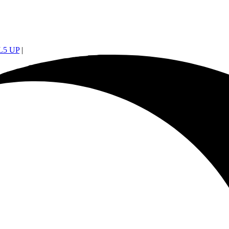
5 UP
|