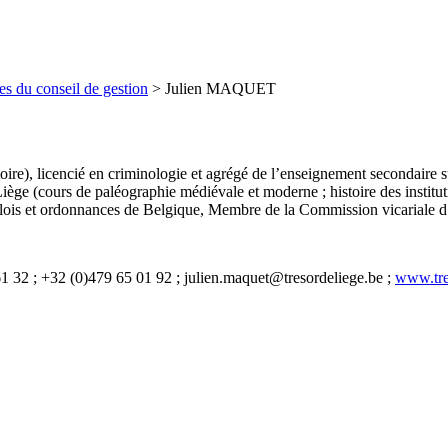
s du conseil de gestion
>
Julien MAQUET
istoire), licencié en criminologie et agrégé de l’enseignement secondair
ège (cours de paléographie médiévale et moderne ; histoire des institutio
 lois et ordonnances de Belgique, Membre de la Commission vicariale d’
1 32 ; +32 (0)479 65 01 92 ; julien.maquet@tresordeliege.be ;
www.tre