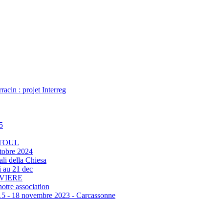
acin : projet Interreg
5
 TOUL
tobre 2024
ali della Chiesa
 au 21 dec
RVIERE
otre association
‐ 18 novembre 2023 - Carcassonne