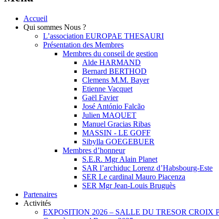
Accueil
Qui sommes Nous ?
L’association EUROPAE THESAURI
Présentation des Membres
Membres du conseil de gestion
Alde HARMAND
Bernard BERTHOD
Clemens M.M. Bayer
Etienne Vacquet
Gaël Favier
José António Falcão
Julien MAQUET
Manuel Gracias Ribas
MASSIN - LE GOFF
Sibylla GOEGEBUER
Membres d’honneur
S.E.R. Mgr Alain Planet
SAR l’archiduc Lorenz d’Habsbourg-Este
SER Le cardinal Mauro Piacenza
SER Mgr Jean-Louis Bruguès
Partenaires
Activités
EXPOSITION 2026 – SALLE DU TRESOR CROIX