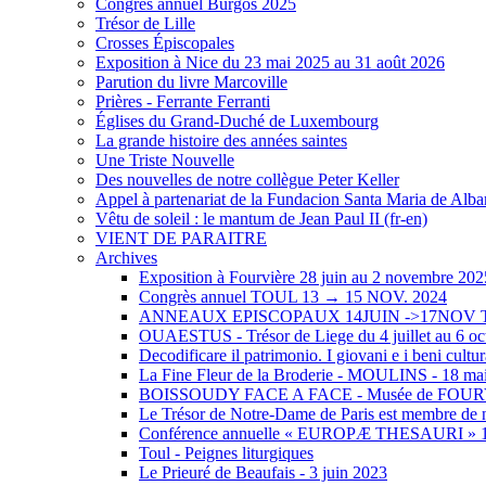
Congrès annuel Burgos 2025
Trésor de Lille
Crosses Épiscopales
Exposition à Nice du 23 mai 2025 au 31 août 2026
Parution du livre Marcoville
Prières - Ferrante Ferranti
Églises du Grand-Duché de Luxembourg
La grande histoire des années saintes
Une Triste Nouvelle
Des nouvelles de notre collègue Peter Keller
Appel à partenariat de la Fundacion Santa Maria de Albarr
Vêtu de soleil : le mantum de Jean Paul II (fr-en)
VIENT DE PARAITRE
Archives
Exposition à Fourvière 28 juin au 2 novembre 202
Congrès annuel TOUL 13 → 15 NOV. 2024
ANNEAUX EPISCOPAUX 14JUIN ->17NOV
OUAESTUS - Trésor de Liege du 4 juillet au 6 oc
Decodificare il patrimonio. I giovani e i beni cultur
La Fine Fleur de la Broderie - MOULINS - 18 mai
BOISSOUDY FACE A FACE - Musée de FOU
Le Trésor de Notre-Dame de Paris est membre de n
Conférence annuelle « EUROPÆ THESAURI » 15 
Toul - Peignes liturgiques
Le Prieuré de Beaufais - 3 juin 2023