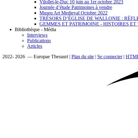
Vilollet-le-Duc 10 juin au 1er octobre 2023
Journée d’étude Patrimoines à vendre
Museu Art Medieval Octobre 2022
TRÉSORS D’ÉGLISE DE WALLONIE : RÉFL
GEMMES ET PATRIMOINE - HISTOIRES E
Bibliothèque - Média
Interviews
Publications
Articles
2022- 2026 — Europae Thesauri |
Plan du site
|
Se connecter
|
HTML