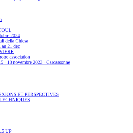
5
 TOUL
tobre 2024
ali della Chiesa
 au 21 dec
RVIERE
otre association
‐ 18 novembre 2023 - Carcassonne
EXIONS ET PERSPECTIVES
T TECHNIQUES
5 UP
|