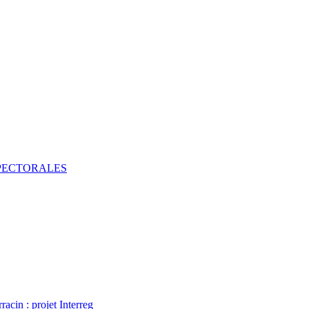
 PECTORALES
acin : projet Interreg