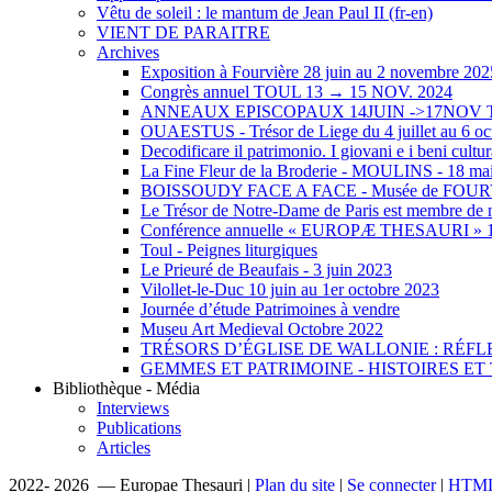
Vêtu de soleil : le mantum de Jean Paul II (fr-en)
VIENT DE PARAITRE
Archives
Exposition à Fourvière 28 juin au 2 novembre 202
Congrès annuel TOUL 13 → 15 NOV. 2024
ANNEAUX EPISCOPAUX 14JUIN ->17NOV
OUAESTUS - Trésor de Liege du 4 juillet au 6 oc
Decodificare il patrimonio. I giovani e i beni cultur
La Fine Fleur de la Broderie - MOULINS - 18 mai
BOISSOUDY FACE A FACE - Musée de FOU
Le Trésor de Notre-Dame de Paris est membre de n
Conférence annuelle « EUROPÆ THESAURI » 15 
Toul - Peignes liturgiques
Le Prieuré de Beaufais - 3 juin 2023
Vilollet-le-Duc 10 juin au 1er octobre 2023
Journée d’étude Patrimoines à vendre
Museu Art Medieval Octobre 2022
TRÉSORS D’ÉGLISE DE WALLONIE : RÉFL
GEMMES ET PATRIMOINE - HISTOIRES E
Bibliothèque - Média
Interviews
Publications
Articles
2022- 2026 — Europae Thesauri |
Plan du site
|
Se connecter
|
HTML