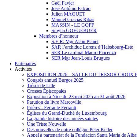
Gaël Favier
José António Falcão
Julien MAQUET
Manuel Gracias Ribas
MASSIN - LE GOFF
Sibylla GOEGEBUER
Membres d’honneur
S.E.R. Mgr Alain Planet
SAR l’archiduc Lorenz d’Habsbourg-Este
SER Le cardinal Mauro Piacenza
SER Mgr Jean-Louis Bruguès
Partenaires
Activités
EXPOSITION 2026 – SALLE DU TRESOR CROIX
Congrès annuel Burgos 2025
Trésor de Lille
Crosses Épiscopales
Exposition à Nice du 23 mai 2025 au 31 août 2026
Parution du livre Marcoville
Prières - Ferrante Ferranti
Églises du Grand-Duché de Luxembourg
La grande histoire des années saintes
Une Triste Nouvelle
Des nouvelles de notre collègue Peter Keller
Appel à partenariat de la Fundacion Santa Maria de Albarr