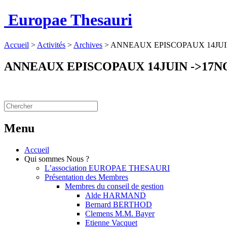
Europae Thesauri
Accueil
>
Activités
>
Archives
>
ANNEAUX EPISCOPAUX 14JUI
ANNEAUX EPISCOPAUX 14JUIN ->17
Menu
Accueil
Qui sommes Nous ?
L’association EUROPAE THESAURI
Présentation des Membres
Membres du conseil de gestion
Alde HARMAND
Bernard BERTHOD
Clemens M.M. Bayer
Etienne Vacquet