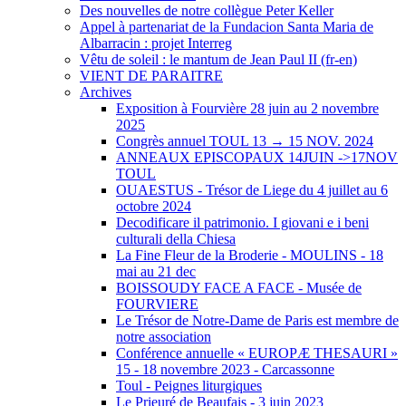
Des nouvelles de notre collègue Peter Keller
Appel à partenariat de la Fundacion Santa Maria de
Albarracin : projet Interreg
Vêtu de soleil : le mantum de Jean Paul II (fr-en)
VIENT DE PARAITRE
Archives
Exposition à Fourvière 28 juin au 2 novembre
2025
Congrès annuel TOUL 13 → 15 NOV. 2024
ANNEAUX EPISCOPAUX 14JUIN ->17NOV
TOUL
OUAESTUS - Trésor de Liege du 4 juillet au 6
octobre 2024
Decodificare il patrimonio. I giovani e i beni
culturali della Chiesa
La Fine Fleur de la Broderie - MOULINS - 18
mai au 21 dec
BOISSOUDY FACE A FACE - Musée de
FOURVIERE
Le Trésor de Notre-Dame de Paris est membre de
notre association
Conférence annuelle « EUROPÆ THESAURI »
15 ‐ 18 novembre 2023 - Carcassonne
Toul - Peignes liturgiques
Le Prieuré de Beaufais - 3 juin 2023