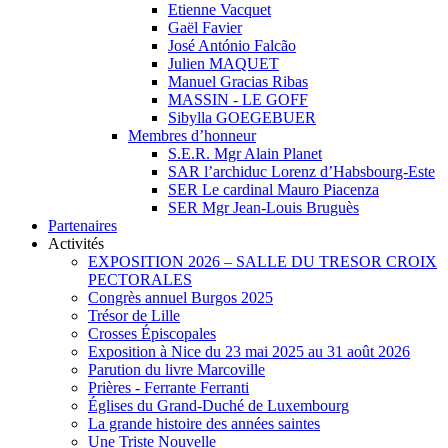
Etienne Vacquet
Gaël Favier
José António Falcão
Julien MAQUET
Manuel Gracias Ribas
MASSIN - LE GOFF
Sibylla GOEGEBUER
Membres d’honneur
S.E.R. Mgr Alain Planet
SAR l’archiduc Lorenz d’Habsbourg-Este
SER Le cardinal Mauro Piacenza
SER Mgr Jean-Louis Bruguès
Partenaires
Activités
EXPOSITION 2026 – SALLE DU TRESOR CROIX
PECTORALES
Congrès annuel Burgos 2025
Trésor de Lille
Crosses Épiscopales
Exposition à Nice du 23 mai 2025 au 31 août 2026
Parution du livre Marcoville
Prières - Ferrante Ferranti
Églises du Grand-Duché de Luxembourg
La grande histoire des années saintes
Une Triste Nouvelle