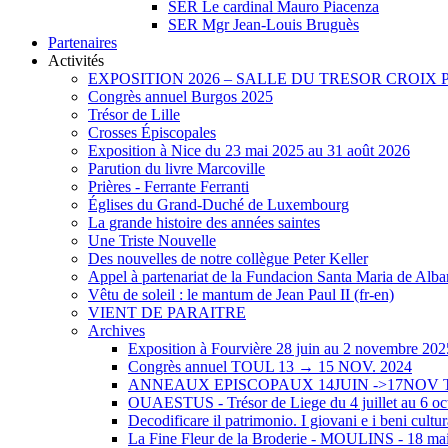
SER Le cardinal Mauro Piacenza
SER Mgr Jean-Louis Bruguès
Partenaires
Activités
EXPOSITION 2026 – SALLE DU TRESOR CROIX
Congrès annuel Burgos 2025
Trésor de Lille
Crosses Épiscopales
Exposition à Nice du 23 mai 2025 au 31 août 2026
Parution du livre Marcoville
Prières - Ferrante Ferranti
Églises du Grand-Duché de Luxembourg
La grande histoire des années saintes
Une Triste Nouvelle
Des nouvelles de notre collègue Peter Keller
Appel à partenariat de la Fundacion Santa Maria de Albarr
Vêtu de soleil : le mantum de Jean Paul II (fr-en)
VIENT DE PARAITRE
Archives
Exposition à Fourvière 28 juin au 2 novembre 202
Congrès annuel TOUL 13 → 15 NOV. 2024
ANNEAUX EPISCOPAUX 14JUIN ->17NOV
OUAESTUS - Trésor de Liege du 4 juillet au 6 oc
Decodificare il patrimonio. I giovani e i beni cultur
La Fine Fleur de la Broderie - MOULINS - 18 mai