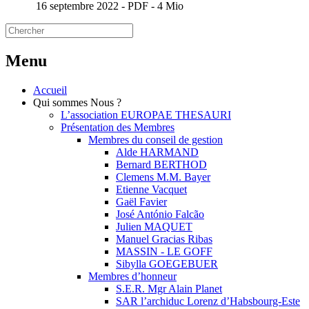
16 septembre 2022
-
PDF
-
4 Mio
Menu
Accueil
Qui sommes Nous ?
L’association EUROPAE THESAURI
Présentation des Membres
Membres du conseil de gestion
Alde HARMAND
Bernard BERTHOD
Clemens M.M. Bayer
Etienne Vacquet
Gaël Favier
José António Falcão
Julien MAQUET
Manuel Gracias Ribas
MASSIN - LE GOFF
Sibylla GOEGEBUER
Membres d’honneur
S.E.R. Mgr Alain Planet
SAR l’archiduc Lorenz d’Habsbourg-Este