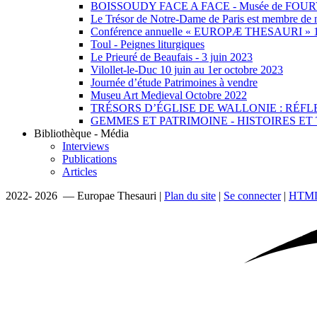
BOISSOUDY FACE A FACE - Musée de FOU
Le Trésor de Notre-Dame de Paris est membre de n
Conférence annuelle « EUROPÆ THESAURI » 15 
Toul - Peignes liturgiques
Le Prieuré de Beaufais - 3 juin 2023
Vilollet-le-Duc 10 juin au 1er octobre 2023
Journée d’étude Patrimoines à vendre
Museu Art Medieval Octobre 2022
TRÉSORS D’ÉGLISE DE WALLONIE : RÉFL
GEMMES ET PATRIMOINE - HISTOIRES E
Bibliothèque - Média
Interviews
Publications
Articles
2022- 2026 — Europae Thesauri |
Plan du site
|
Se connecter
|
HTML