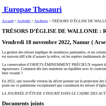
Europae Thesauri
Accueil
>
Activités
>
Archives
>
TRÉSORS D’ÉGLISE DE WALLO
TRÉSORS D’ÉGLISE DE WALLONIE : 
Vendredi 18 novembre 2022, Namur ( Arse
La gestion des trésors implique de nombreux partenaires, et un certai
est souvent diff icile d’assurer la relève, où les repères traditionnels
La conservation d’OBJETS ÉMINEMMENT PRÉCIEUX requiert des con
rigoureuses. Comment dès lors maintenir un équilibre avec le contexte 
bien vivante ?
En 2022, une nouvelle version du décret portant sur la protection des bi
point sur ce patrimoine exceptionnel que constituent les trésors d’église
LA JOURNÉE D’ÉTUDE S’INSCRIT DANS LE CADRE DES ACTIO
Documents joints