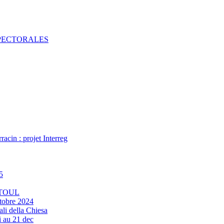
 PECTORALES
acin : projet Interreg
5
 TOUL
tobre 2024
ali della Chiesa
 au 21 dec