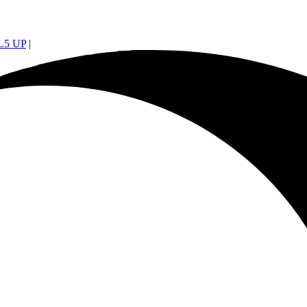
5 UP
|