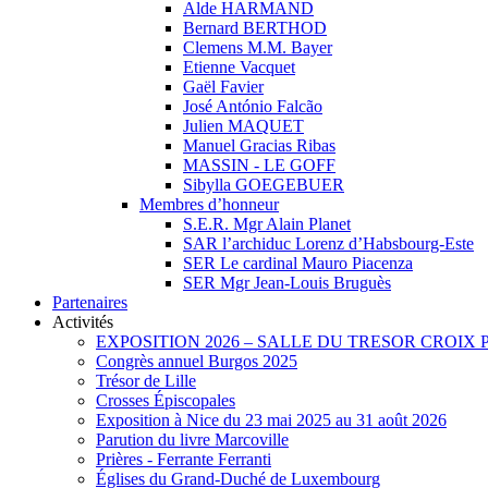
Alde HARMAND
Bernard BERTHOD
Clemens M.M. Bayer
Etienne Vacquet
Gaël Favier
José António Falcão
Julien MAQUET
Manuel Gracias Ribas
MASSIN - LE GOFF
Sibylla GOEGEBUER
Membres d’honneur
S.E.R. Mgr Alain Planet
SAR l’archiduc Lorenz d’Habsbourg-Este
SER Le cardinal Mauro Piacenza
SER Mgr Jean-Louis Bruguès
Partenaires
Activités
EXPOSITION 2026 – SALLE DU TRESOR CROIX
Congrès annuel Burgos 2025
Trésor de Lille
Crosses Épiscopales
Exposition à Nice du 23 mai 2025 au 31 août 2026
Parution du livre Marcoville
Prières - Ferrante Ferranti
Églises du Grand-Duché de Luxembourg