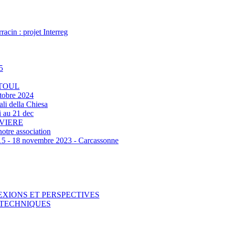
acin : projet Interreg
5
 TOUL
tobre 2024
ali della Chiesa
 au 21 dec
RVIERE
otre association
‐ 18 novembre 2023 - Carcassonne
EXIONS ET PERSPECTIVES
T TECHNIQUES