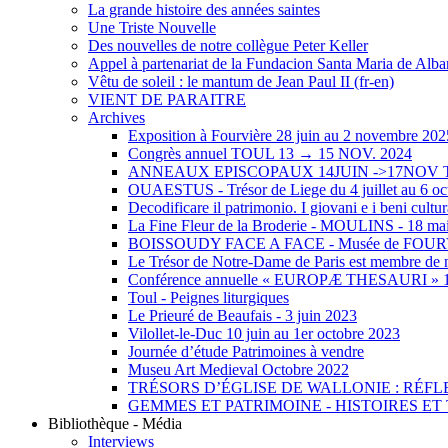
La grande histoire des années saintes
Une Triste Nouvelle
Des nouvelles de notre collègue Peter Keller
Appel à partenariat de la Fundacion Santa Maria de Albarr
Vêtu de soleil : le mantum de Jean Paul II (fr-en)
VIENT DE PARAITRE
Archives
Exposition à Fourvière 28 juin au 2 novembre 202
Congrès annuel TOUL 13 → 15 NOV. 2024
ANNEAUX EPISCOPAUX 14JUIN ->17NOV
OUAESTUS - Trésor de Liege du 4 juillet au 6 oc
Decodificare il patrimonio. I giovani e i beni cultur
La Fine Fleur de la Broderie - MOULINS - 18 mai
BOISSOUDY FACE A FACE - Musée de FOU
Le Trésor de Notre-Dame de Paris est membre de n
Conférence annuelle « EUROPÆ THESAURI » 15 
Toul - Peignes liturgiques
Le Prieuré de Beaufais - 3 juin 2023
Vilollet-le-Duc 10 juin au 1er octobre 2023
Journée d’étude Patrimoines à vendre
Museu Art Medieval Octobre 2022
TRÉSORS D’ÉGLISE DE WALLONIE : RÉFL
GEMMES ET PATRIMOINE - HISTOIRES E
Bibliothèque - Média
Interviews